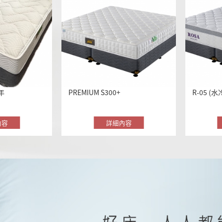
週年
PREMIUM S300+
R-01 (水冷系列)
R-05 (
1/4 自
內容
內容
詳細內容
詳細內容