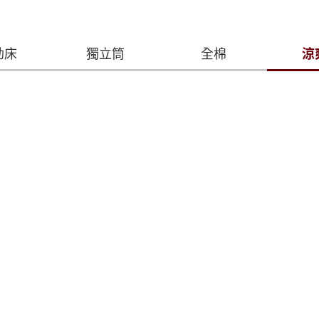
動床
獨立筒
全棉
涼